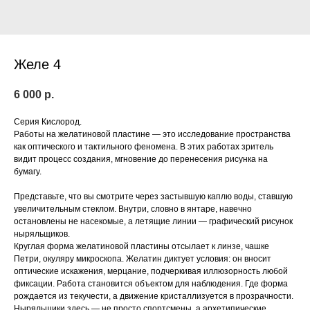
Желе 4
6 000
р.
Серия Кислород.
Работы на желатиновой пластине — это исследование пространства
как оптического и тактильного феномена. В этих работах зритель
видит процесс создания, мгновение до перенесения рисунка на
бумагу.
Представьте, что вы смотрите через застывшую каплю воды, ставшую
увеличительным стеклом. Внутри, словно в янтаре, навечно
остановлены не насекомые, а летящие линии — графический рисунок
ныряльщиков.
Круглая форма желатиновой пластины отсылает к линзе, чашке
Петри, окуляру микроскопа. Желатин диктует условия: он вносит
оптические искажения, мерцание, подчеркивая иллюзорность любой
фиксации. Работа становится объектом для наблюдения. Где форма
рождается из текучести, а движение кристаллизуется в прозрачности.
Ныряльщики здесь — не просто спортсмены, а архетипические