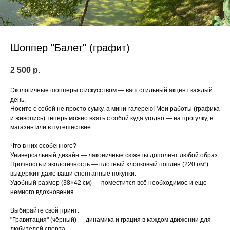
Шоппер "Балет" (графит)
2 500
р.
Экологичные шопперы с искусством — ваш стильный акцент каждый
день.
Носите с собой не просто сумку, а мини-галерею! Мои работы (графика
и живопись) теперь можно взять с собой куда угодно — на прогулку, в
магазин или в путешествие.
Что в них особенного?
Универсальный дизайн — лаконичные сюжеты дополнят любой образ.
Прочность и экологичность — плотный хлопковый поплин (220 г/м²)
выдержит даже ваши спонтанные покупки.
Удобный размер (38×42 см) — поместится всё необходимое и еще
немного вдохновения.
Выбирайте свой принт:
"Гравитация" (чёрный) — динамика и грация в каждом движении для
любителей спорта.