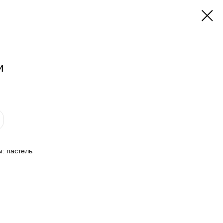
и
ы: пастель